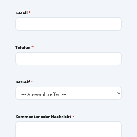
K
E-Mail
*
o
m
m
e
n
t
Telefon
*
a
r
*
*
Betreff
*
Kommentar oder Nachricht
*